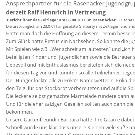
Ansprechpartner für die Rasenäcker Jugendgru
derzeit Ralf Hennrich in Vertretung
Bericht über das Zeltlager am 06.08.2011 im Rasenäcker
Frischer
Die ursprünglich am 23.07.11 angesetzte Grillparty mit Zeltlager fand end
Hatte man doch die Hoffnung an diesem Termin bessere
Zum Glück hatte Petrus ein Nachsehen. So konnte die J
Mit Spielen wie z.B. „Wer schreit am lautesten“ und „ich 
beteiligten Kinder und Jugendlichen sowie die Betreuer 
Liebevoll und mit Enthusiasmus bereiteten sich die neu
für diesen Tag vor und konnten so alle Teilnehmer begeist
Der Hunger lockte alle zu Erika’s Namesvetterin, Erika
den Teig für das Stockbrot vorbereiteten und auf die Spi
Die leckere selbst gemachte Marmelade rundete dann au
Und für die eher salzigen Gesellen sollten auch dann die
bekommen.
Unsere Gartenfreundin Barbara hatte ihre Gitarre dabei u
Schnell wurde uns klar dass unsere Kleinen viele süße un