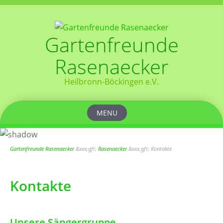
Gartenfreunde
Rasenaecker
Heilbronn-Böckingen e.V.
MENU
Skip
to
content
Gartenfreunde Rasenaecker
&xxx;gfr;
Rasenaecker
&xxx;gfr;
Kontakte
Kontakte
Unsere Sängergruppe