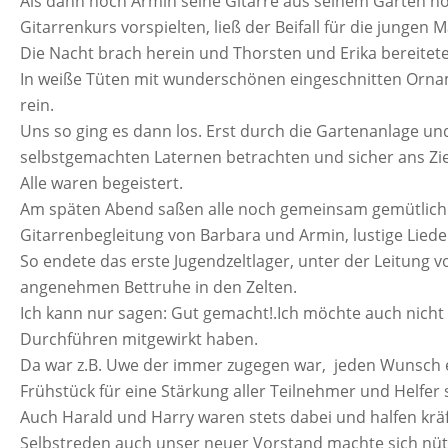
Als dann noch Armin seine Gitarre aus seinem Garten hol
Gitarrenkurs vorspielten, ließ der Beifall für die jungen 
Die Nacht brach herein und Thorsten und Erika bereitete
In weiße Tüten mit wunderschönen eingeschnitten Orname
rein.
Uns so ging es dann los. Erst durch die Gartenanlage un
selbstgemachten Laternen betrachten und sicher ans Zie
Alle waren begeistert.
Am späten Abend saßen alle noch gemeinsam gemütlich 
Gitarrenbegleitung von Barbara und Armin, lustige Liede
So endete das erste Jugendzeltlager, unter der Leitung 
angenehmen Bettruhe in den Zelten.
Ich kann nur sagen: Gut gemacht!.Ich möchte auch nicht
Durchführen mitgewirkt haben.
Da war z.B. Uwe der immer zugegen war, jeden Wunsch e
Frühstück für eine Stärkung aller Teilnehmer und Helfer 
Auch Harald und Harry waren stets dabei und halfen kräf
Selbstreden auch unser neuer Vorstand machte sich nütz