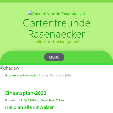
Gartenfreunde
Rasenaecker
Heilbronn-Böckingen e.V.
MENU
Skip
to
content
Gartenfreunde Rasenaecker
&xxx;gfr;
Einsatzplan-2020
Einsatzplan-2020
Posted on:
12. April 2020
by:
Hans-Peter Eckert
Hallo an alle Einweiser