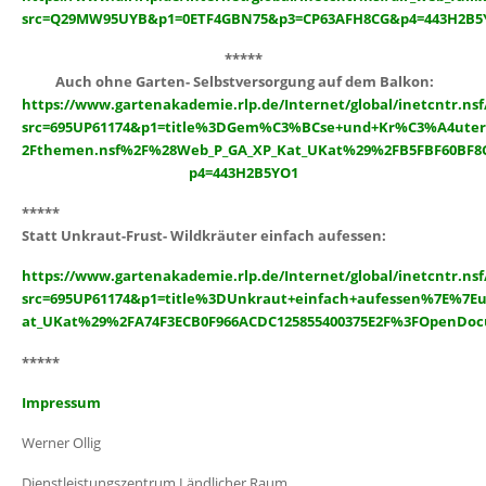
src=Q29MW95UYB&p1=0ETF4GBN75&p3=CP63AFH8CG&p4=443H2B5
*****
Auch ohne Garten- Selbstversorgung auf dem Balkon:
https://www.gartenakademie.rlp.de/Internet/global/inetcntr.nsf/
src=695UP61174&p1=title%3DGem%C3%BCse+und+Kr%C3%A4uter
2Fthemen.nsf%2F%28Web_P_GA_XP_Kat_UKat%29%2FB5FBF60BF8
p4=443H2B5YO1
*****
Statt Unkraut-Frust- Wildkräuter einfach aufessen:
https://www.gartenakademie.rlp.de/Internet/global/inetcntr.nsf/
src=695UP61174&p1=title%3DUnkraut+einfach+aufessen%7E%7E
at_UKat%29%2FA74F3ECB0F966ACDC125855400375E2F%3FOpenDo
*****
Impressum
Werner Ollig
Dienstleistungszentrum Ländlicher Raum