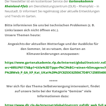
Der Newsletter ist ein kostenloser Service der
Gartenakademie
Rheinland-Pfalz
am Dienstleistungszentrum (DLR) – Rheinpfalz – in
Neustadt. Er informiert Sie regelmässig über aktuelle Entwicklungen
und Trends im Garten.
Bitte informieren Sie uns bei technischen Problemen (z. B.
Links lassen sich nicht öffnen etc.).
Unsere Themen heute:
Angesichts der aktuellen Wetterlage und der Ausblicke für
den Sommer, ist es ratsam, den Garten an
Klimaveränderungen anzupassen:
https://www.gartenakademie.rlp.de/Internet/global/inetcntr.nsf/
src=695UP61174&p1=title%3DTipps+f%C3%BCr+einen+klimagere
F%28Web_P_GA_XP_Kat_UKat%29%2FC8253C625E6C7D8FC12585540
*****
Wer sich für das Thema Selbstversorgung interessiert, findet
auf unsere Seite bei der Kategorie “Gemüse” viele
Informationen dazu:
https://www.dlr.rlp.de/Internet/global/inetcntr.nsf/dlr_web_full.