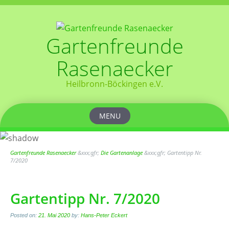
Gartenfreunde
Rasenaecker
Heilbronn-Böckingen e.V.
MENU
Skip
to
content
Gartenfreunde Rasenaecker
&xxx;gfr;
Die Gartenanlage
&xxx;gfr;
Gartentipp Nr.
7/2020
Gartentipp Nr. 7/2020
Posted on:
21. Mai 2020
by:
Hans-Peter Eckert